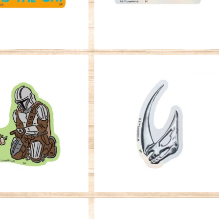
SOLD OUT
SOLD OUT
ステッカー STAR WA
キャラクターステッカー STAR W
ダロリアン＆グローグー
RS マンダロリアン＆グローグ
his is the way
¥396
マッドホーンクレスト
¥396