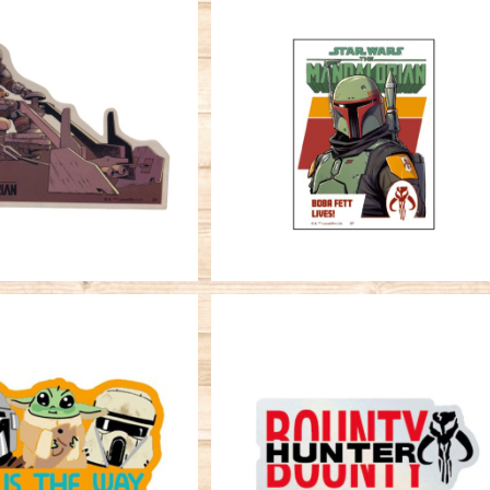
SOLD OUT
SOLD OUT
ステッカー STAR WA
キャラクターステッカー STAR W
マンダロリアン 移動1
RS ボバフェット lives
¥396
¥396
SOLD OUT
SOLD OUT
ステッカー STAR WA
キャラクターステッカー STAR W
ダロリアン＆グローグー
RS マンダロリアン＆グローグ
¥396
3人
賞金稼ぎ
¥396