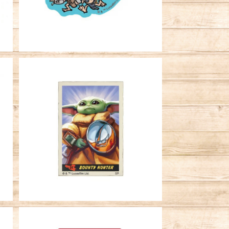
キャラクターステッカー STAR WA
RS マンダロリアン＆グローグー
A
賞金稼ぎピクチャー
¥396
ー