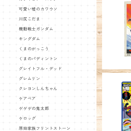
可愛い嘘のカワウソ
川尻こだま
キャラクター
機動戦士ガンダム
RS マン
A
キングダム
くまのがっこう
くまのパディントン
グレイトフル・デッド
グレムリン
クレヨンしんちゃん
ケアベア
ゲゲゲの鬼太郎
キャラクタ
スパイダ
ー・
ケロッグ
原始家族フリントストーン