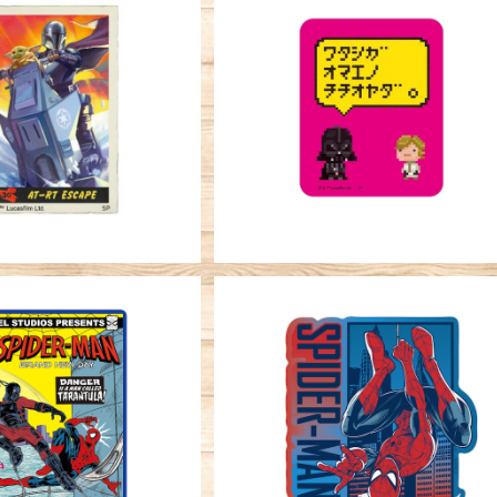
SOLD OUT
キャラクターステッカー STAR W
RS ダース・ベイダー チチオヤ
ステッカー STAR WA
¥396
ダロリアン＆グローグー
T-RTピクチャー
¥396
ーステッカー MARVEL
キャラクターステッカー MARVE
ーマン ブランド・ニュ
スパイダーマン ブランド・ニ
デイ タランチュラ
¥396
ー・デイ 逆さま
¥396