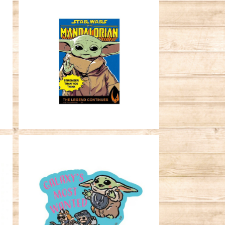
SOLD OUT
A
キャラクターステッカー STAR WA
RS グローグー 伝説
¥396
SOLD OUT
A
キャラクターステッカー STAR WA
ー
RS マンダロリアン＆グローグー
追いかけっこ
¥396