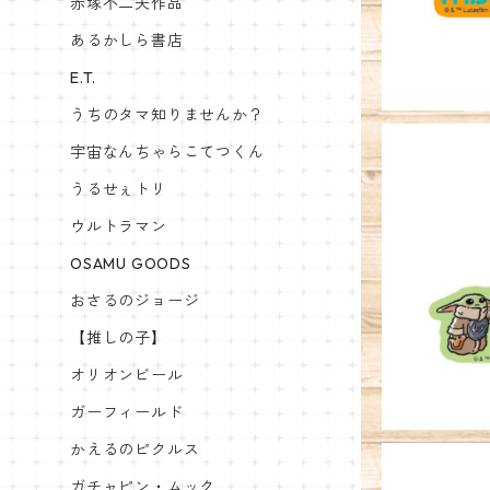
赤塚不二夫作品
あるかしら書店
E.T.
うちのタマ知りませんか？
宇宙なんちゃらこてつくん
うるせぇトリ
ウルトラマン
OSAMU GOODS
キャラクター
RS マン
おさるのジョージ
T
【推しの子】
オリオンビール
ガーフィールド
かえるのピクルス
ガチャピン・ムック