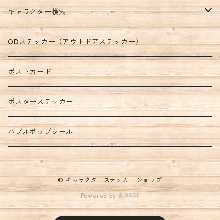
キャラクター検索
Disney
ODステッカー（アウトドアステッカー）
くまのプーさん
PIXAR
ポストカード
ディズニープリンセス
カーズ
MARVEL
ポスターステッカー
ふしぎの国のアリス
トイ・ストーリー
アイアンマン
STARWARS
バブルポップシール
ミッキー＆フレンズ
ベイマックス
ヴェノム
DCコミックス
© キャラクターステッカー ショップ
モンスターズ・インク
キャプテン・アメリカ
ジャスティス・リーグ
PEANUTS（スヌーピー）
Powered by
リメンバー・ミー
スパイダーマン
スーパーマン