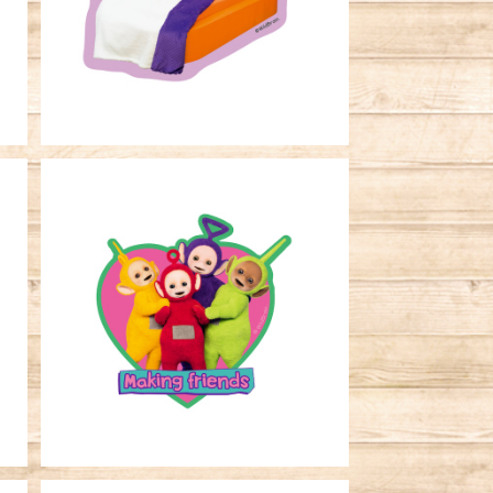
やすみ
¥396
SOLD OUT
ビ
キャラクターステッカー テレタビ
ーズ ＰＫハート
¥396