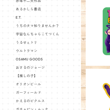
赤塚不二夫作品
あるかしら書店
E.T.
うちのタマ知りませんか？
キャラクタ
宇宙なんちゃらこてつくん
うるせぇトリ
ウルトラマン
OSAMU GOODS
おさるのジョージ
【推しの子】
オリオンビール
ガーフィールド
キャラクタ
かえるのピクルス
ーズ
ガチャピン・ムック